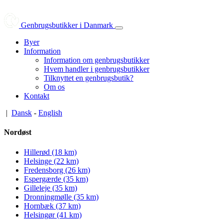
Genbrugsbutikker i Danmark
Byer
Information
Information om genbrugsbutikker
Hvem handler i genbrugsbutikker
Tilknyttet en genbrugsbutik?
Om os
Kontakt
|
Dansk
-
English
Nordøst
Hillerød (18 km)
Helsinge (22 km)
Fredensborg (26 km)
Espergærde (35 km)
Gilleleje (35 km)
Dronningmølle (35 km)
Hornbæk (37 km)
Helsingør (41 km)