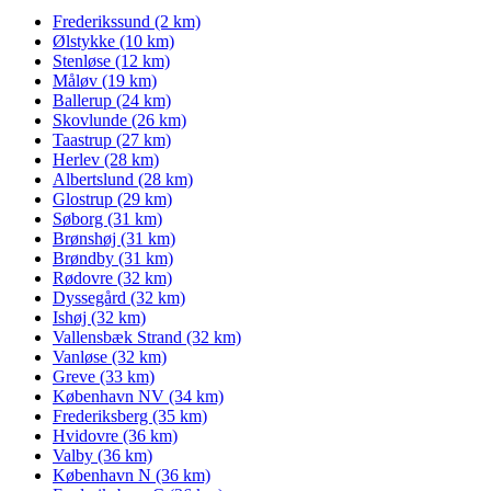
Frederikssund (2 km)
Ølstykke (10 km)
Stenløse (12 km)
Måløv (19 km)
Ballerup (24 km)
Skovlunde (26 km)
Taastrup (27 km)
Herlev (28 km)
Albertslund (28 km)
Glostrup (29 km)
Søborg (31 km)
Brønshøj (31 km)
Brøndby (31 km)
Rødovre (32 km)
Dyssegård (32 km)
Ishøj (32 km)
Vallensbæk Strand (32 km)
Vanløse (32 km)
Greve (33 km)
København NV (34 km)
Frederiksberg (35 km)
Hvidovre (36 km)
Valby (36 km)
København N (36 km)