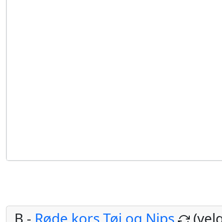
B -
Røde kors Tøj og Nips
(vel