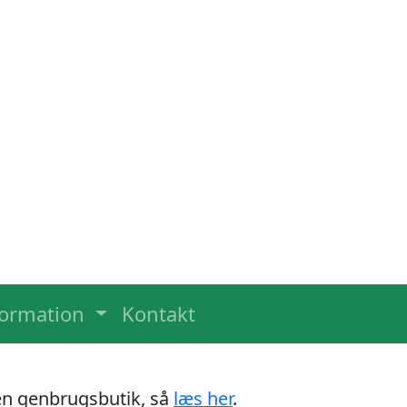
formation
Kontakt
 en genbrugsbutik, så
læs her
.