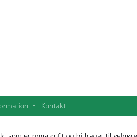
formation
Kontakt
ik, som er non-profit og bidrager til velgø