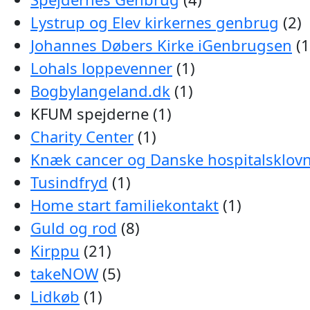
Lystrup og Elev kirkernes genbrug
(2)
Johannes Døbers Kirke iGenbrugsen
(1
Lohals loppevenner
(1)
Bogbylangeland.dk
(1)
KFUM spejderne (1)
Charity Center
(1)
Knæk cancer og Danske hospitalsklov
Tusindfryd
(1)
Home start familiekontakt
(1)
Guld og rod
(8)
Kirppu
(21)
takeNOW
(5)
Lidkøb
(1)