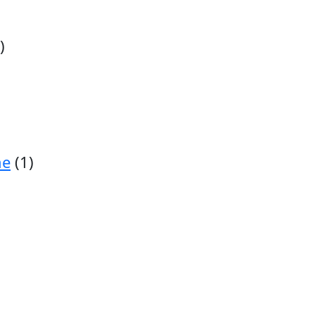
)
ne
(1)