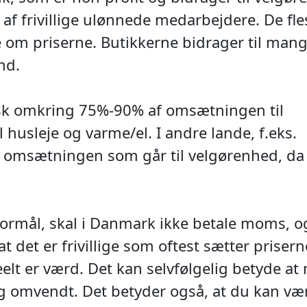
 af frivillige ulønnede medarbejdere. De fle
te om priserne. Butikkerne bidrager til man
nd.
sk omkring 75%-90% af omsætningen til
l husleje og varme/el. I andre lande, f.eks.
f omsætningen som går til velgørenhed, da
ormål, skal i Danmark ikke betale moms, o
t det er frivillige som oftest sætter priser
eelt er værd. Det kan selvfølgelig betyde at
g omvendt. Det betyder også, at du kan væ