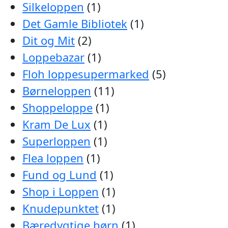
Silkeloppen
(1)
Det Gamle Bibliotek
(1)
Dit og Mit
(2)
Loppebazar
(1)
Floh loppesupermarked
(5)
Børneloppen
(11)
Shoppeloppe
(1)
Kram De Lux
(1)
Superloppen
(1)
Flea loppen
(1)
Fund og Lund
(1)
Shop i Loppen
(1)
Knudepunktet
(1)
Bæredygtige børn
(1)