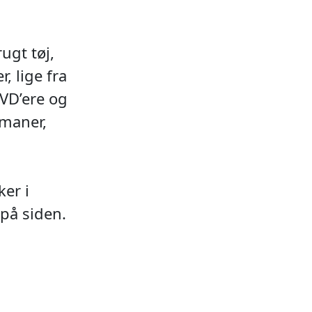
ugt tøj,
, lige fra
DVD’ere og
omaner,
er i
på siden.