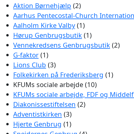
Aktion Børnehjælp
(2)
Aarhus Pentecostal-Church Internation
Aalholm Kirke Valby
(1)
Hørup Genbrugsbutik
(1)
Vennekredsens Genbrugsbutik
(2)
G-faktor
(1)
Lions Club
(3)
Folkekirken på Frederiksberg
(1)
KFUMs sociale arbejde (10)
KFUMs sociale arbejde, FDF og Middelf
Diakonissestiftelsen
(2)
Adventistkirken
(3)
Hjerte Genbrug
(1)
Spejdernes Genbrug
(4)