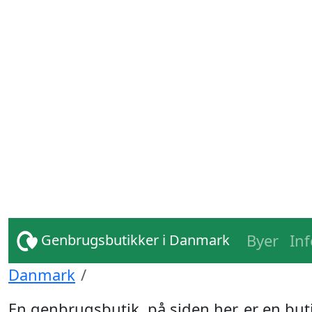
Byer
In
Genbrugsbutikker i Danmark
Danmark
En genbrugsbutik, på siden her, er en but