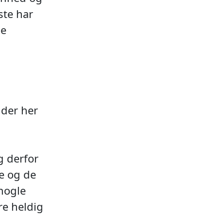
ste har
ge
 der her
g derfor
ne og de
 nogle
re heldig