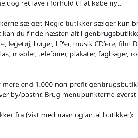
 dog ret lave i forhold til at købe nyt.
kerne sælger. Nogle butikker sælger kun br
kan du finde næsten alt i genbrugsbutikker
, legetøj, bøger, LP’er, musik CD’ere, film 
as, møbler, telefoner, plakater, fagbøger, r
 mere end 1.000 non-profit genbrugsbutikk
ver by/postnr. Brug menupunkterne øverst 
ker fra (vist med navn og antal butikker):