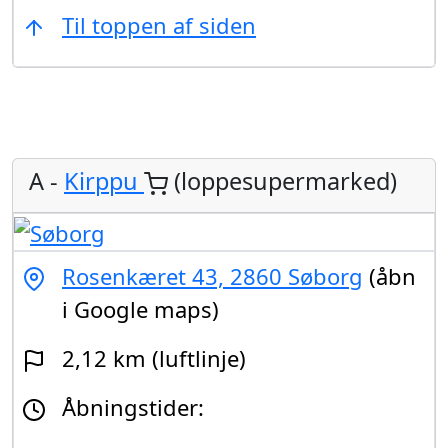
Til toppen af siden
A -
Kirppu
(loppesupermarked)
Rosenkæret 43, 2860 Søborg
(åbn
i Google maps)
2,12 km (luftlinje)
Åbningstider: