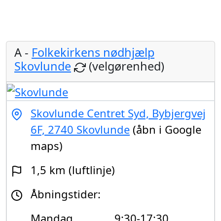
A -
Folkekirkens nødhjælp
Skovlunde
(velgørenhed)
Skovlunde Centret Syd, Bybjergvej
6F, 2740 Skovlunde
(åbn i Google
maps)
1,5 km (luftlinje)
Åbningstider:
Mandag
9:30-17:30