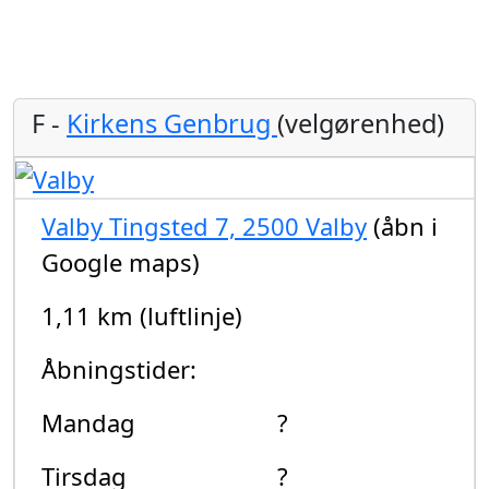
F -
Kirkens Genbrug
(velgørenhed)
Valby Tingsted 7, 2500 Valby
(åbn i
Google maps)
1,11 km (luftlinje)
Åbningstider:
Mandag
?
Tirsdag
?