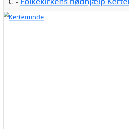
C -
Folkekirkens nødhjælp Kert