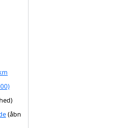
 km
300)
hed)
de
(åbn