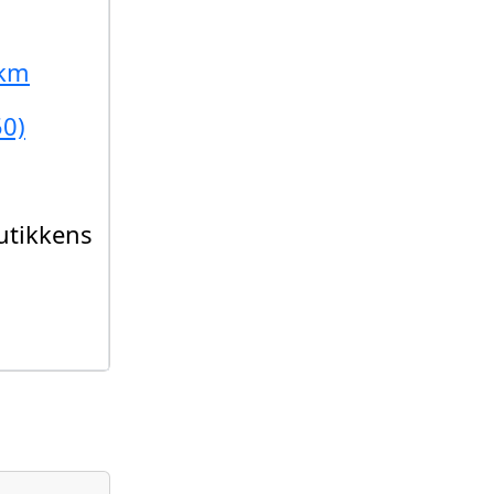
 km
50)
utikkens