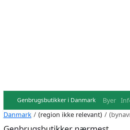
Byer
In
Genbrugsbutikker i Danmark
Danmark
(region ikke relevant)
(bynav
Genbrugsbutikker nærmest