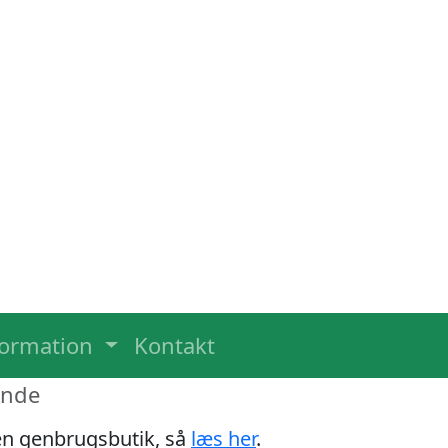
formation
Kontakt
inde
 en genbrugsbutik, så
læs her
.