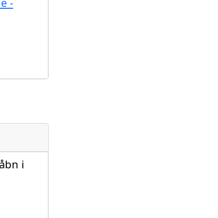
e -
åbn i