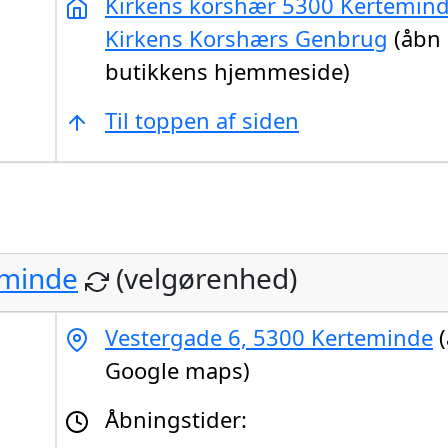
Kirkens korshær 5300 Kertemind
Kirkens Korshærs Genbrug
(åbn
butikkens hjemmeside)
Til toppen af siden
eminde
(velgørenhed)
Vestergade 6, 5300 Kerteminde
(
Google maps)
Åbningstider: