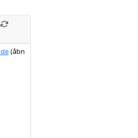
nde
(åbn