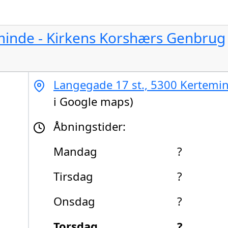
minde - Kirkens Korshærs Genbrug
Langegade 17 st., 5300 Kertemi
i Google maps)
Åbningstider:
Mandag
?
Tirsdag
?
Onsdag
?
Torsdag
?