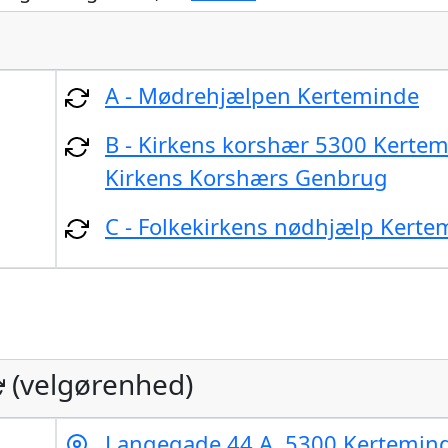
A - Mødrehjælpen Kerteminde
B - Kirkens korshær 5300 Kertem
Kirkens Korshærs Genbrug
C - Folkekirkens nødhjælp Kerte
(velgørenhed)
Langegade 44 A, 5300 Kertemin