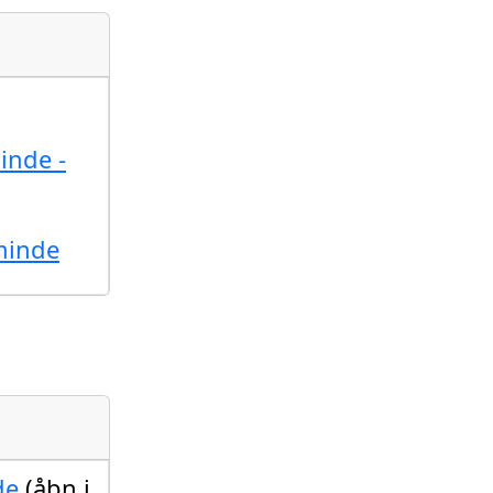
inde -
minde
de
(åbn i