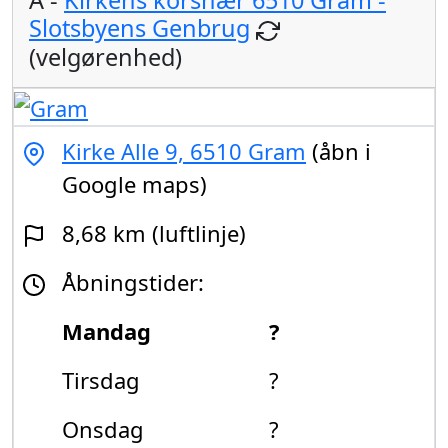
A -
Kirkens korshær 6510 Gram -
Slotsbyens Genbrug
(velgørenhed)
Kirke Alle 9, 6510 Gram
(åbn i
Google maps)
8,68 km (luftlinje)
Åbningstider:
Mandag
?
Tirsdag
?
Onsdag
?