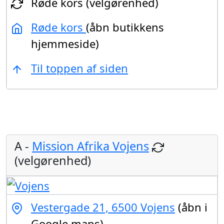
Røde kors (velgørenhed)
Røde kors
(åbn butikkens
hjemmeside)
Til toppen af siden
A -
Mission Afrika Vojens
(velgørenhed)
Vestergade 21, 6500 Vojens
(åbn i
Google maps)