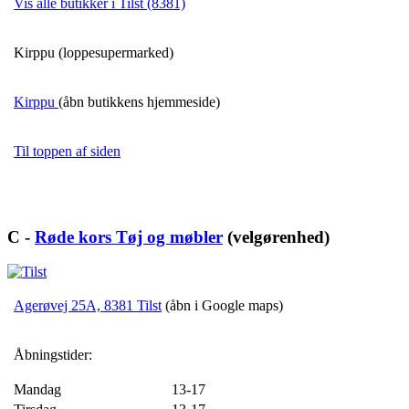
Vis alle butikker i Tilst (8381)
Kirppu (loppesupermarked)
Kirppu
(åbn butikkens hjemmeside)
Til toppen af siden
C -
Røde kors Tøj og møbler
(velgørenhed)
Agerøvej 25A, 8381 Tilst
(åbn i Google maps)
Åbningstider:
Mandag
13-17