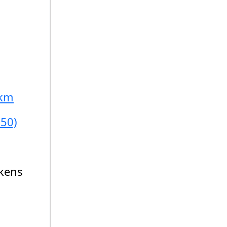
 km
850)
kens