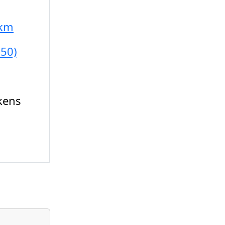
 km
850)
kens