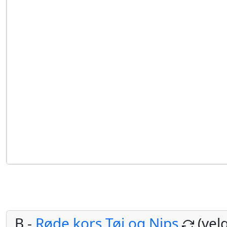
B -
Røde kors Tøj og Nips
(vel