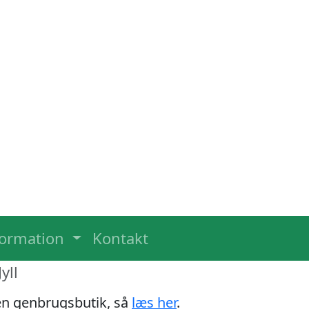
formation
Kontakt
yll
 en genbrugsbutik, så
læs her
.