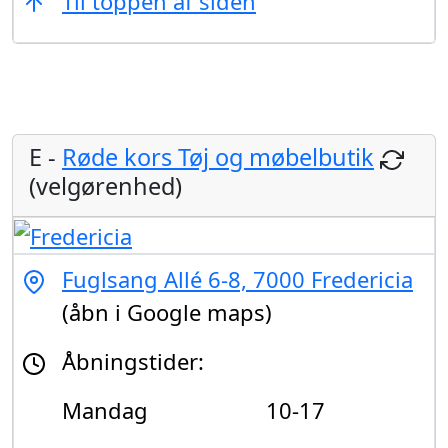
Til toppen af siden
E -
Røde kors Tøj og møbelbutik
(velgørenhed)
Fuglsang Allé 6-8, 7000 Fredericia
(åbn i Google maps)
Åbningstider:
Mandag
10-17