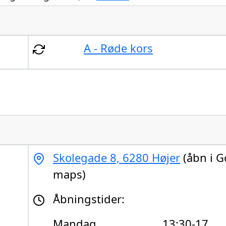
A - Røde kors
Skolegade 8, 6280 Højer
(åbn i G
maps)
Åbningstider:
Mandag
13:30-17