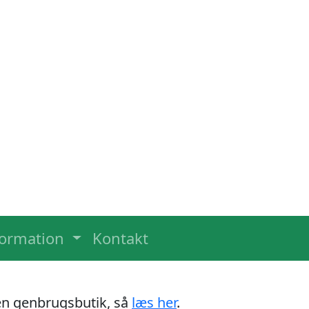
formation
Kontakt
 en genbrugsbutik, så
læs her
.