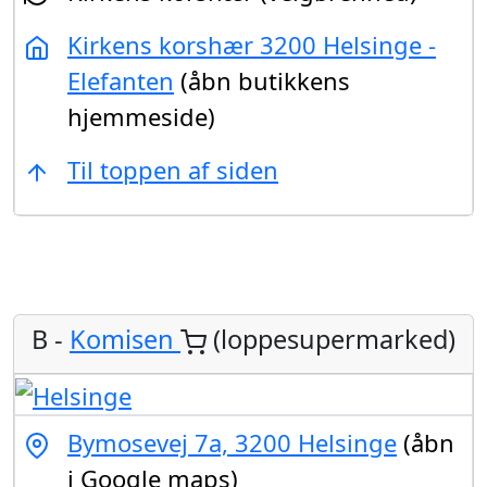
Kirkens korshær 3200 Helsinge -
Elefanten
(åbn butikkens
hjemmeside)
Til toppen af siden
B -
Komisen
(loppesupermarked)
Bymosevej 7a, 3200 Helsinge
(åbn
i Google maps)