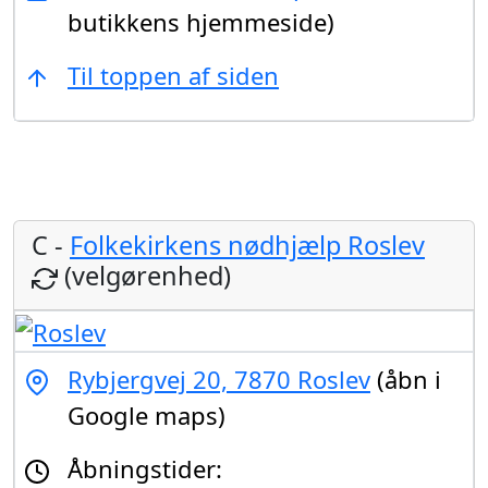
butikkens hjemmeside)
Til toppen af siden
C -
Folkekirkens nødhjælp Roslev
(velgørenhed)
Rybjergvej 20, 7870 Roslev
(åbn i
Google maps)
Åbningstider: