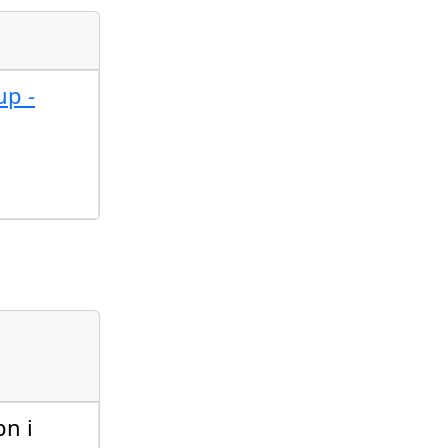
up -
bn i