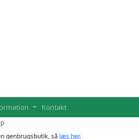
formation
Kontakt
up
 en genbrugsbutik, så
læs her
.