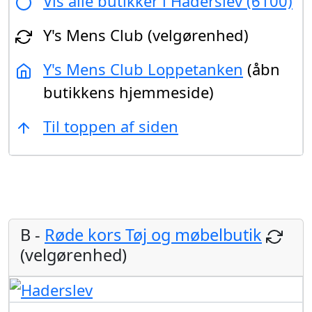
Vis alle butikker i Haderslev (6100)
Y's Mens Club (velgørenhed)
Y's Mens Club Loppetanken
(åbn
butikkens hjemmeside)
Til toppen af siden
B -
Røde kors Tøj og møbelbutik
(velgørenhed)