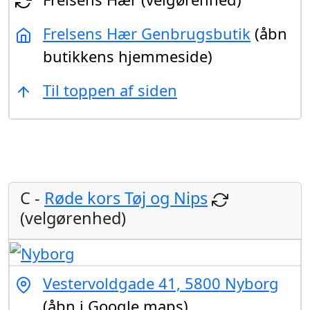
Frelsens Hær Genbrugsbutik
(åbn
butikkens hjemmeside)
Til toppen af siden
C -
Røde kors Tøj og Nips
(velgørenhed)
Vestervoldgade 41, 5800 Nyborg
(åbn i Google maps)