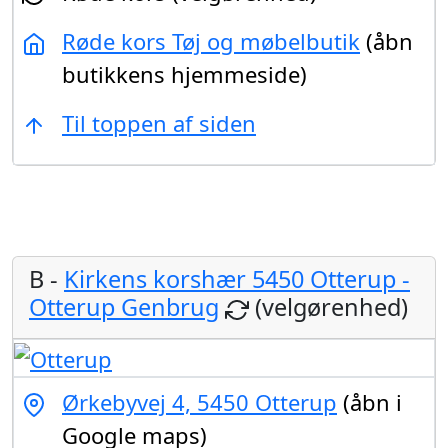
Røde kors Tøj og møbelbutik
(åbn
butikkens hjemmeside)
Til toppen af siden
B -
Kirkens korshær 5450 Otterup -
Otterup Genbrug
(velgørenhed)
Ørkebyvej 4, 5450 Otterup
(åbn i
Google maps)