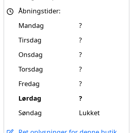
Åbningstider:
Mandag
?
Tirsdag
?
Onsdag
?
Torsdag
?
Fredag
?
Lørdag
?
Søndag
Lukket
Ret oplysninger for denne butik