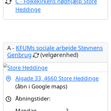
C - Folkekirkens nødhjælp Store
Heddinge
A -
KFUMs sociale arbejde Stevnens
Genbrug
(velgørenhed)
Algade 33, 4660 Store Heddinge
(åbn i Google maps)
Åbningstider:
Mandag
?